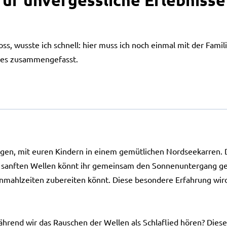
für unvergessliche Erlebnisse
oss, wusste ich schnell: hier muss ich noch einmal mit der Fami
Sees zusammengefasst.
ringen, mit euren Kindern in einem gemütlichen Nordseekarren. 
uf die sanften Wellen könnt ihr gemeinsam den Sonnenuntergan
ienmahlzeiten zubereiten könnt. Diese besondere Erfahrung wird
während wir das Rauschen der Wellen als Schlaflied hören? Die