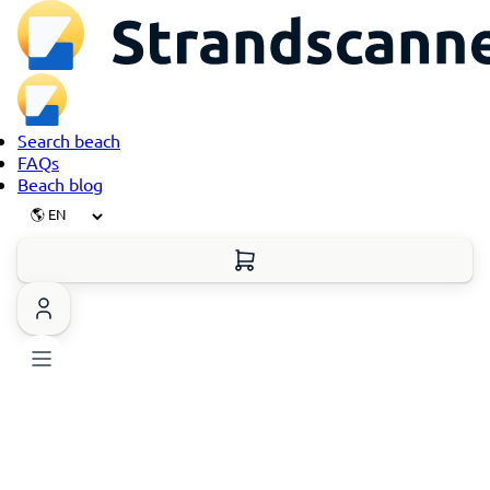
Search beach
FAQs
Beach blog