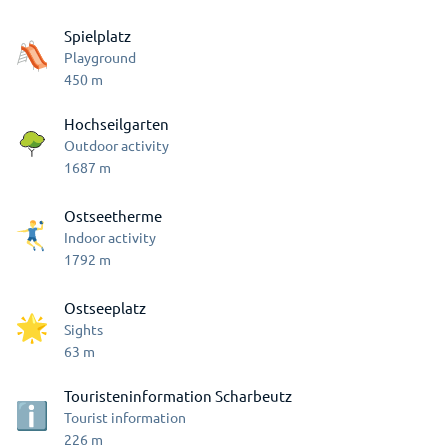
Spielplatz
Playground
450
m
Hochseilgarten
Outdoor activity
1687
m
Ostseetherme
Indoor activity
1792
m
Ostseeplatz
Sights
63
m
Touristeninformation Scharbeutz
Tourist information
226
m