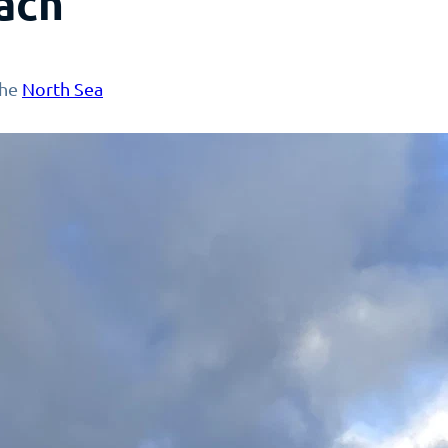
ach
the
North Sea