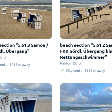
section “5.61.3 Samoa /
beach section “5.61.2 S
dl. Übergang"
FKK nördl. Übergang bis
Rettungsschwimmer"
ylt)
Rantum (Sylt)
center
2056
m
away
City center
1955
m
away