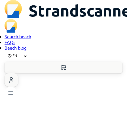
Search beach
FAQs
Beach blog