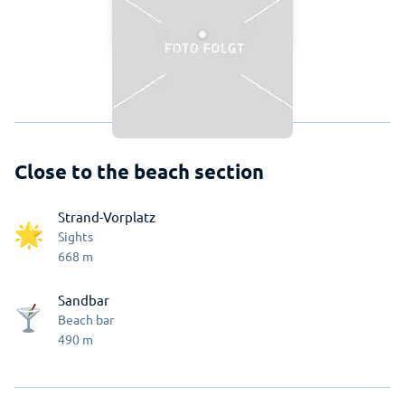
Close to the beach section
Strand-Vorplatz
Sights
668
m
Sandbar
Beach bar
490
m