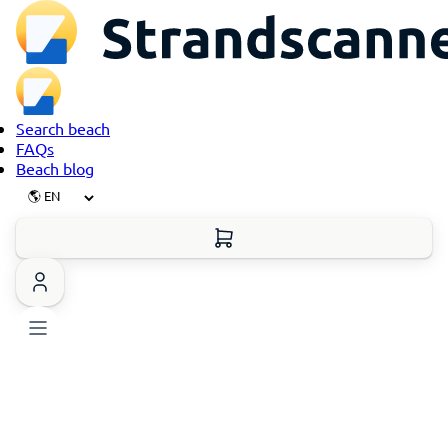
Search beach
FAQs
Beach blog