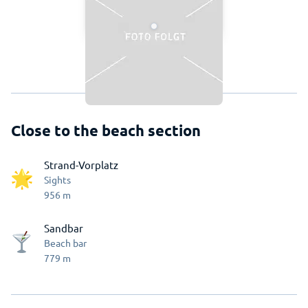
Close to the beach section
Strand-Vorplatz
Sights
956
m
Sandbar
Beach bar
779
m