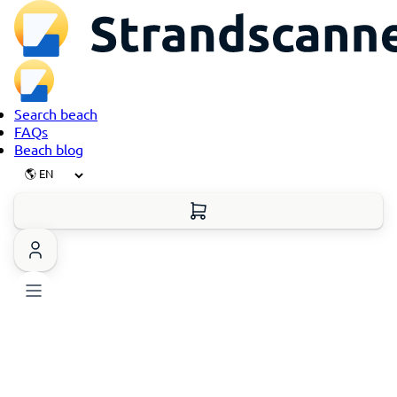
Search beach
FAQs
Beach blog