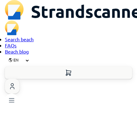
Search beach
FAQs
Beach blog