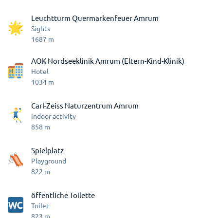
Leuchtturm Quermarkenfeuer Amrum
Sights
1687
m
AOK Nordseeklinik Amrum (Eltern-Kind-Klinik)
Hotel
1034
m
Carl-Zeiss Naturzentrum Amrum
Indoor activity
858
m
Spielplatz
Playground
822
m
öffentliche Toilette
Toilet
823
m