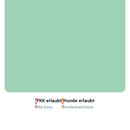
FKK erlaubt
Hunde erlaubt
FKK Düne
Hundestrand Düne