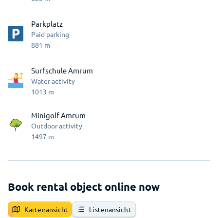
Parkplatz
Paid parking
881
m
Surfschule Amrum
Water activity
1013
m
Minigolf Amrum
Outdoor activity
1497
m
Book rental object online now
Kartenansicht
Listenansicht