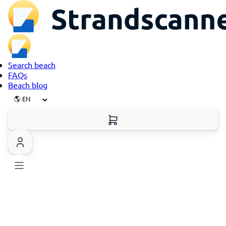
Search beach
FAQs
Beach blog