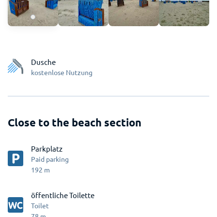
Dusche
kostenlose Nutzung
Close to the beach section
Parkplatz
Paid parking
192
m
öffentliche Toilette
Toilet
78
m