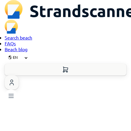
Search beach
FAQs
Beach blog