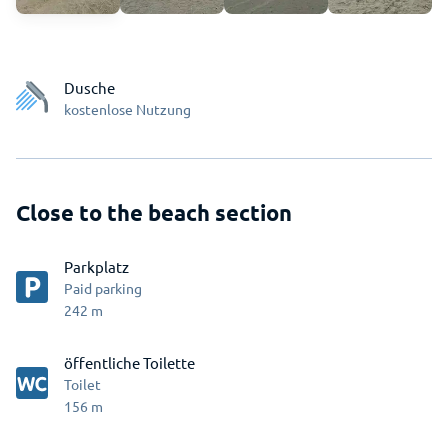
Dusche
kostenlose Nutzung
Close to the beach section
Parkplatz
Paid parking
242
m
öffentliche Toilette
Toilet
156
m