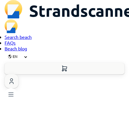
Search beach
FAQs
Beach blog