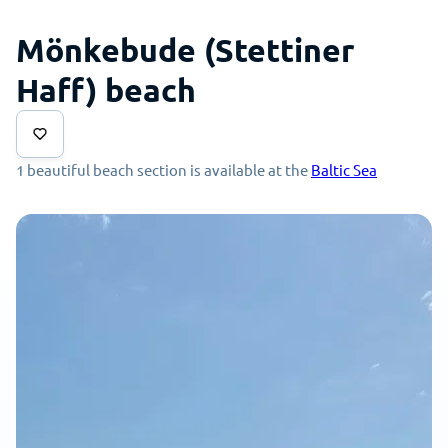
Mönkebude (Stettiner
Haff) beach
1 beautiful beach section is available at the
Baltic Sea