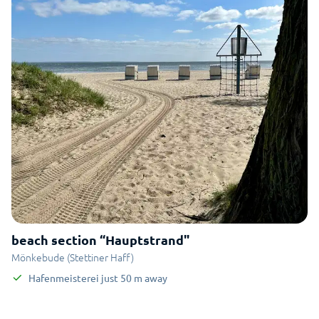
beach section “Hauptstrand"
Mönkebude (Stettiner Haff)
Hafenmeisterei
just
50
m
away