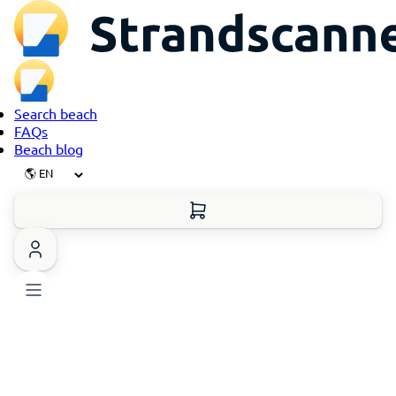
Search beach
FAQs
Beach blog