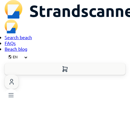
Search beach
FAQs
Beach blog