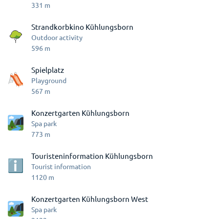
331
m
Strandkorbkino Kühlungsborn
Outdoor activity
596
m
Spielplatz
Playground
567
m
Konzertgarten Kühlungsborn
Spa park
773
m
Touristeninformation Kühlungsborn
Tourist information
1120
m
Konzertgarten Kühlungsborn West
Spa park