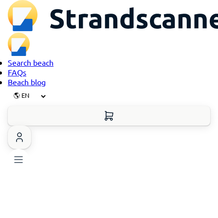
Search beach
FAQs
Beach blog