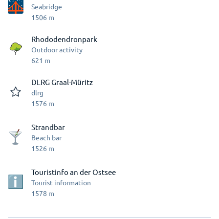
Seabridge
1506
m
Rhododendronpark
Outdoor activity
621
m
DLRG Graal-Müritz
dlrg
1576
m
Strandbar
Beach bar
1526
m
Touristinfo an der Ostsee
Tourist information
1578
m