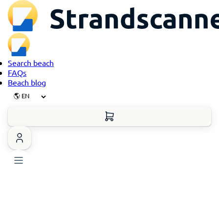
Search beach
FAQs
Beach blog