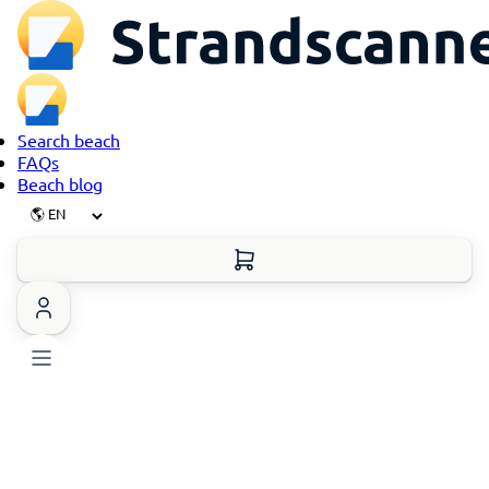
Search beach
FAQs
Beach blog