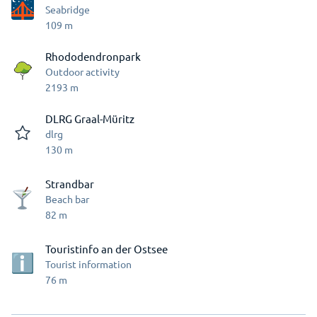
Seabridge
109
m
Rhododendronpark
Outdoor activity
2193
m
DLRG Graal-Müritz
dlrg
130
m
Strandbar
Beach bar
82
m
Touristinfo an der Ostsee
Tourist information
76
m