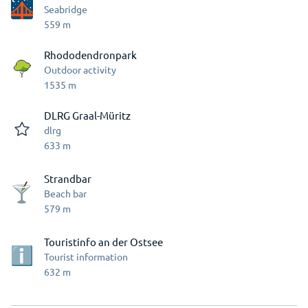
Seabridge
559
m
Rhododendronpark
Outdoor activity
1535
m
DLRG Graal-Müritz
dlrg
633
m
Strandbar
Beach bar
579
m
Touristinfo an der Ostsee
Tourist information
632
m