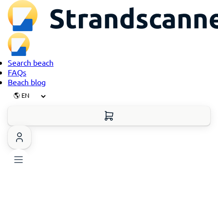
Search beach
FAQs
Beach blog