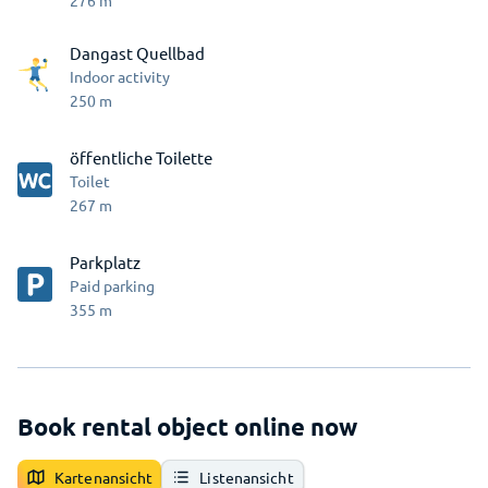
276
m
Dangast Quellbad
Indoor activity
250
m
öffentliche Toilette
Toilet
267
m
Parkplatz
Paid parking
355
m
Book rental object online now
Kartenansicht
Listenansicht