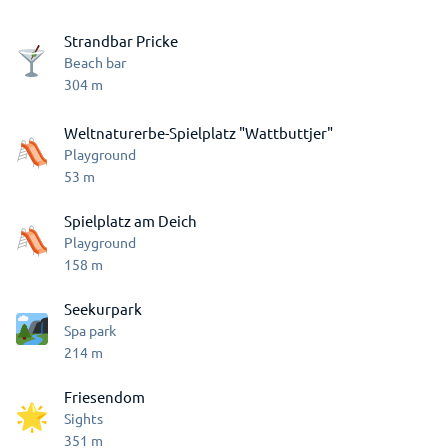
Strandbar Pricke
Beach bar
304
m
Weltnaturerbe-Spielplatz "Wattbuttjer"
Playground
53
m
Spielplatz am Deich
Playground
158
m
Seekurpark
Spa park
214
m
Friesendom
Sights
351
m