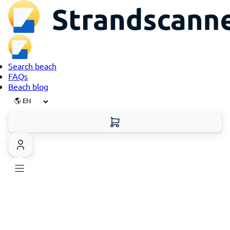
Search beach
FAQs
Beach blog