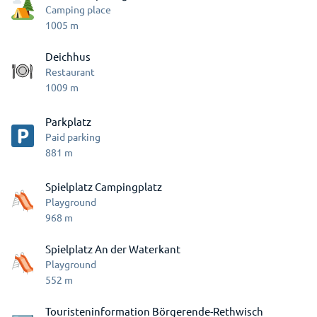
Camping place
1005
m
Deichhus
Restaurant
1009
m
Parkplatz
Paid parking
881
m
Spielplatz Campingplatz
Playground
968
m
Spielplatz An der Waterkant
Playground
552
m
Touristeninformation Börgerende-Rethwisch