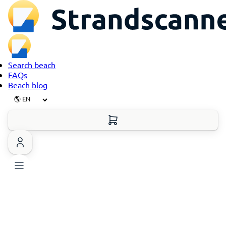
Search beach
FAQs
Beach blog