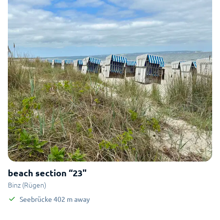
beach section “23"
Binz (Rügen)
Seebrücke
402
m
away