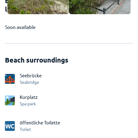
Binz (Rügen) - This is how the beach
looks
Soon available
Beach surroundings
Seebrücke
Seabridge
Kurplatz
Spa park
öffentliche Toilette
Toilet