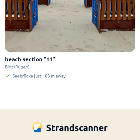
beach section “11"
Binz (Rügen)
Seebrücke
just
103
m
away