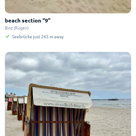
beach section “9"
Binz (Rügen)
Seebrücke
just
265
m
away