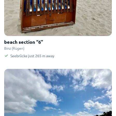
beach section “6"
Binz (Rügen)
Seebrücke
just
265
m
away