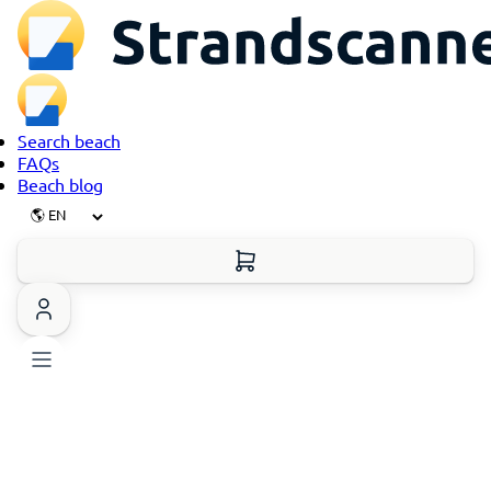
Search beach
FAQs
Beach blog