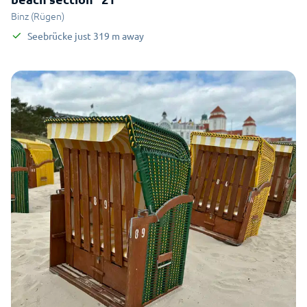
Binz (Rügen)
Seebrücke
just
319
m
away