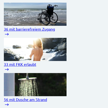
36
mit barrierefreiem Zugang
33
mit FKK erlaubt
56
mit Dusche am Strand