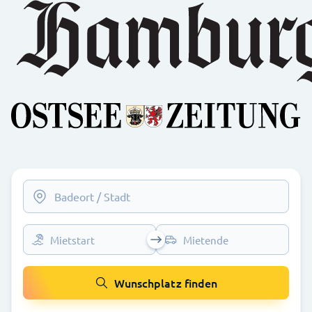
Mietstart
Mietende
Wunschplatz finden