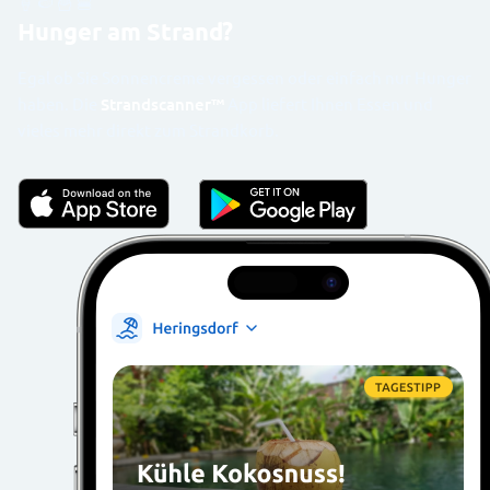
🍦 🍉 🍟 🍔
Hunger am Strand?
Egal ob Sie Sonnencreme vergessen oder einfach nur Hunger
haben. Die
Strandscanner™
App liefert Ihnen Essen und
vieles mehr direkt zum Strandkorb.